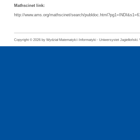
Mathscinet link:
http://www.ams.org/mathscinet/search/publdoc.html?pg1=INDI&s1=
Copyright © 2026 by Wydział Matematyki i Informatyki - Uniwersystet Jagielloński