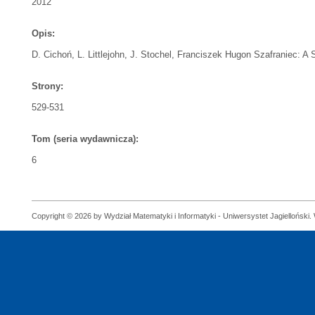
2012
Opis:
D. Cichoń, L. Littlejohn, J. Stochel, Franciszek Hugon Szafraniec: A
Strony:
529-531
Tom (seria wydawnicza):
6
Copyright © 2026 by Wydział Matematyki i Informatyki - Uniwersystet Jagielloński