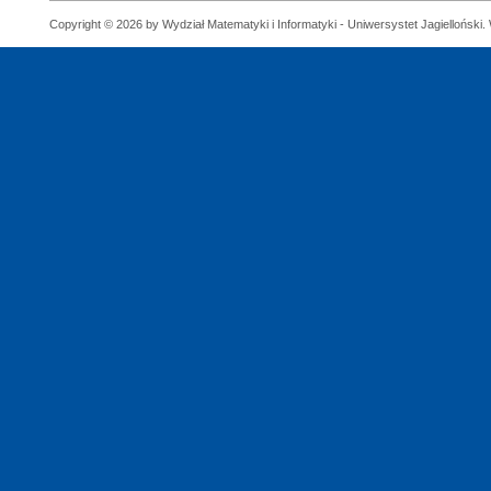
Copyright © 2026 by Wydział Matematyki i Informatyki - Uniwersystet Jagielloński