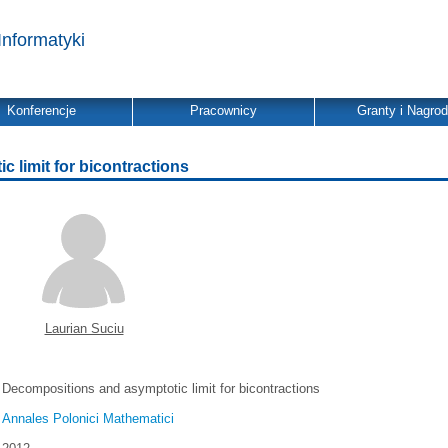
Informatyki
Konferencje
Pracownicy
Granty i Nagro
 limit for bicontractions
Laurian Suciu
Decompositions and asymptotic limit for bicontractions
Annales Polonici Mathematici