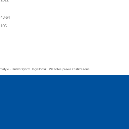
2012
43-64
105
matyki - Uniwersystet Jagielloński. Wszelkie prawa zastrzeżone.