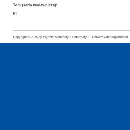
Tom (seria wydawnicza):
51
Copyright © 2026 by Wydział Matematyki i Informatyki - Uniwersystet Jagielloński