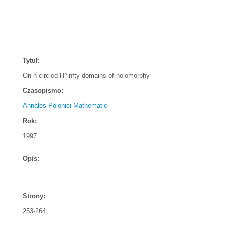
Tytuł:
On n-circled H^infty-domains of holomorphy
Czasopismo:
Annales Polonici Mathematici
Rok:
1997
Opis:
Strony:
253-264