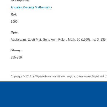
Czasopismo:
Annales Polonici Mathematici
Rok:
1990
Opis:
Aastaraam. Eesti Mat. Selts Ann. Polon. Math. 50 (1990), no. 3, 235-
Strony:
235-239
Copyright © 2026 by Wydział Matematyki i Informatyki - Uniwersystet Jagielloński