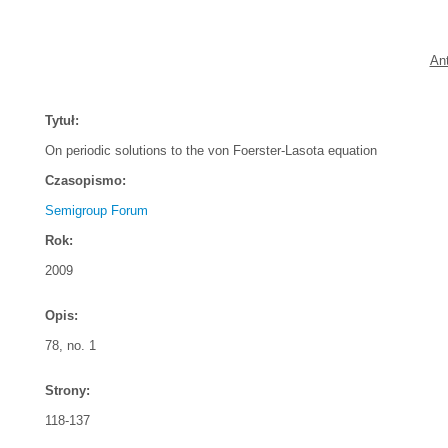
An
Tytuł:
On periodic solutions to the von Foerster-Lasota equation
Czasopismo:
Semigroup Forum
Rok:
2009
Opis:
78, no. 1
Strony:
118-137