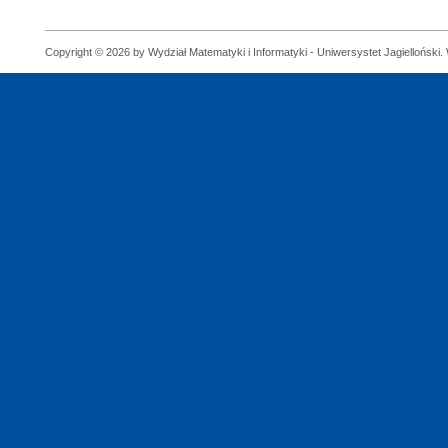
Copyright © 2026 by Wydział Matematyki i Informatyki - Uniwersystet Jagielloński