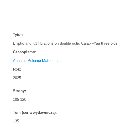
Tytuł:
Elliptic and K3 fibrations on double octic Calabi–Yau threefolds
Czasopismo:
Annales Polonici Mathematici
Rok:
2025
Strony:
105-120
Tom (seria wydawnicza):
135