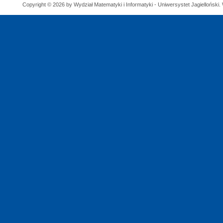
Copyright © 2026 by Wydział Matematyki i Informatyki - Uniwersystet Jagielloński