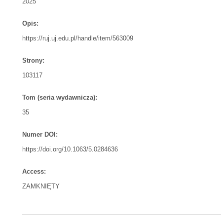
2025
Opis:
https://ruj.uj.edu.pl/handle/item/563009
Strony:
103117
Tom (seria wydawnicza):
35
Numer DOI:
https://doi.org/10.1063/5.0284636
Access:
ZAMKNIĘTY