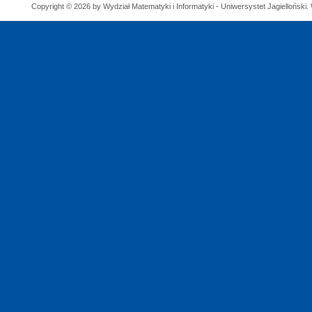
Copyright © 2026 by Wydział Matematyki i Informatyki - Uniwersystet Jagielloński