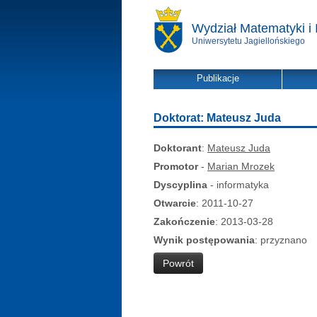
Wydział Matematyki i 
Uniwersytetu Jagiellońskiego
Publikacje
Doktorat: Mateusz Juda
Doktorant
:
Mateusz Juda
Promotor
-
Marian Mrozek
Dyscyplina
- informatyka
Otwarcie
: 2011-10-27
Zakończenie
: 2013-03-28
Wynik postępowania
: przyznano
Powrót