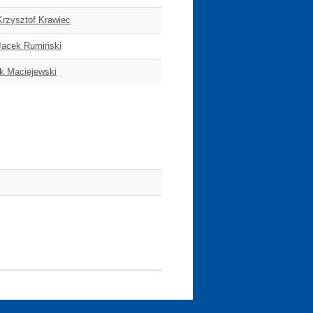
 Krzysztof Krawiec
. Jacek Rumiński
yk Maciejewski