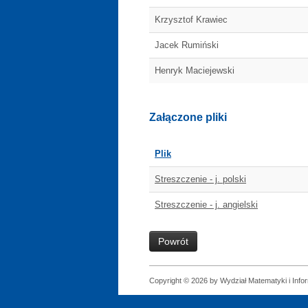
Krzysztof Krawiec
Jacek Rumiński
Henryk Maciejewski
Załączone pliki
Plik
Streszczenie - j. polski
Streszczenie - j. angielski
Powrót
Copyright © 2026 by Wydział Matematyki i Infor