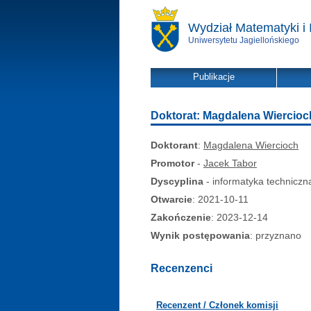
Wydział Matematyki i 
Uniwersytetu Jagiellońskiego
Publikacje
Doktorat: Magdalena Wiercioc
Doktorant
:
Magdalena Wiercioch
Promotor
-
Jacek Tabor
Dyscyplina
- informatyka techniczn
Otwarcie
: 2021-10-11
Zakończenie
: 2023-12-14
Wynik postępowania
: przyznano
Recenzenci
Recenzent / Członek komisji