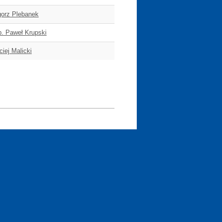
gorz Plebanek
ab. Paweł Krupski
iej Malicki