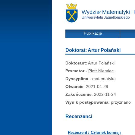
Wydział Matematyki i 
Uniwersytetu Jagiellońskiego
Publikacje
Doktorat: Artur Polański
Doktorant
:
Artur Polański
Promotor
-
Piotr Niemiec
Dyscyplina
- matematyka
Otwarcie
: 2021-04-29
Zakończenie
: 2022-11-24
Wynik postępowania
: przyznano
Recenzenci
Recenzent / Członek komisji