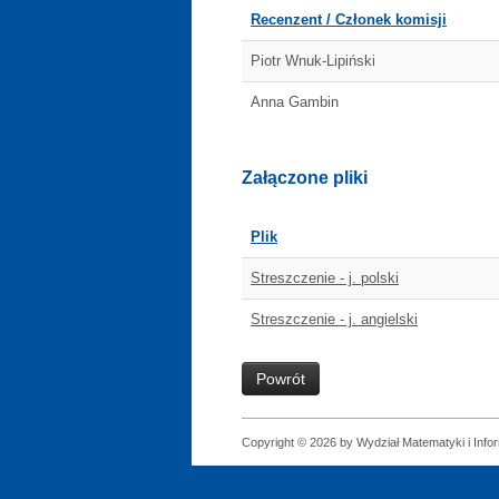
Recenzent / Członek komisji
Piotr Wnuk-Lipiński
Anna Gambin
Załączone pliki
Plik
Streszczenie - j. polski
Streszczenie - j. angielski
Powrót
Copyright © 2026 by Wydział Matematyki i Infor