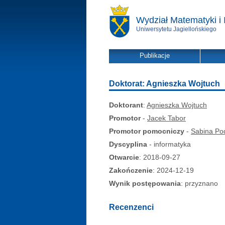
Wydział Matematyki i 
Uniwersytetu Jagiellońskiego
Publikacje
Doktorat: Agnieszka Wojtuch
Doktorant
:
Agnieszka Wojtuch
Promotor
-
Jacek Tabor
Promotor pomocniczy
-
Sabina Po
Dyscyplina
- informatyka
Otwarcie
: 2018-09-27
Zakończenie
: 2024-12-19
Wynik postępowania
: przyznano
Recenzenci