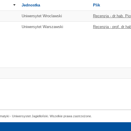
Jednostka
Plik
Uniwersytet Wroclawski
Recenzja - dr hab. Pio
Uniwersytet Warszawski
Recenzja - prof. dr h
matyki - Uniwersystet Jagielloński. Wszelkie prawa zastrzeżone.