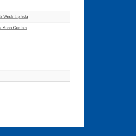
tr Wnuk-Lipiński
ab. Anna Gambin