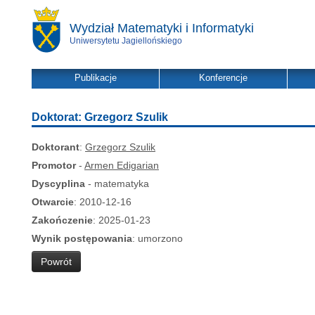
Wydział Matematyki i Informatyki
Uniwersytetu Jagiellońskiego
Publikacje
Konferencje
Doktorat: Grzegorz Szulik
Doktorant
:
Grzegorz Szulik
Promotor
-
Armen Edigarian
Dyscyplina
- matematyka
Otwarcie
: 2010-12-16
Zakończenie
: 2025-01-23
Wynik postępowania
: umorzono
Powrót