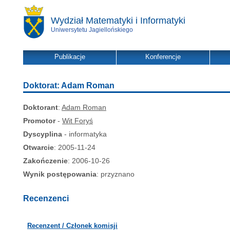
Wydział Matematyki i Informatyki
Uniwersytetu Jagiellońskiego
Publikacje
Konferencje
Doktorat: Adam Roman
Doktorant
:
Adam Roman
Promotor
-
Wit Foryś
Dyscyplina
- informatyka
Otwarcie
: 2005-11-24
Zakończenie
: 2006-10-26
Wynik postępowania
: przyznano
Recenzenci
Recenzent / Członek komisji