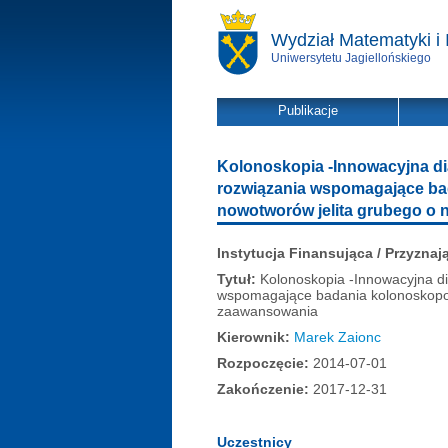
Wydział Matematyki i 
Uniwersytetu Jagiellońskiego
Publikacje
Kolonoskopia -Innowacyjna di
rozwiązania wspomagające b
nowotworów jelita grubego o 
Instytucja Finansująca / Przyznaj
Tytuł:
Kolonoskopia -Innowacyjna di
wspomagające badania kolonoskopo
zaawansowania
Kierownik:
Marek Zaionc
Rozpoczęcie:
2014-07-01
Zakończenie:
2017-12-31
Uczestnicy