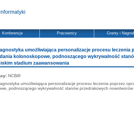
Informatyki
Konferencje
Pracownicy
Granty i Nagro
agnostyka umożliwiająca personalizacje procesu leczenia
adania kolonoskopowe, podnoszącego wykrywalność stan
niskim stadium zaawansowania
ący:
NCBiR
agnostyka umożliwiająca personalizacje procesu leczenia poprzez opr
we, podnoszącego wykrywalność stanów przedrakowych nowotworów je