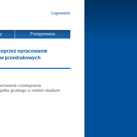
Logowanie
dy
Postępowania
 poprzez opracowanie
ów przedrakowych
acowanie rozwiązania
lita grubego o niskim stadium