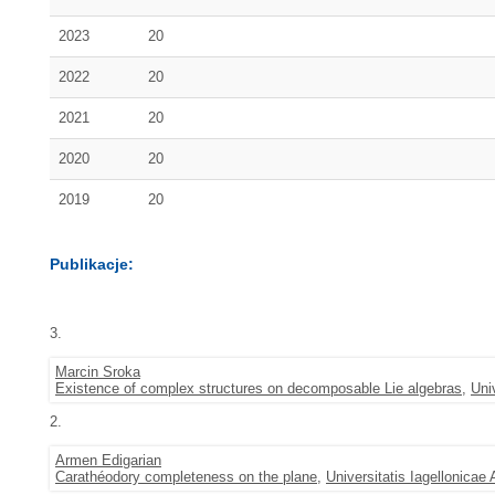
2023
20
2022
20
2021
20
2020
20
2019
20
Publikacje:
3.
Marcin Sroka
Existence of complex structures on decomposable Lie algebras
,
Uni
2.
Armen Edigarian
Carathéodory completeness on the plane
,
Universitatis Iagellonica