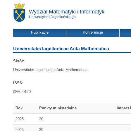
Wydział Matematyki i Informatyki
Uniwersytetu Jagiellońskiego
Publikacje
Konferencje
Universitatis Iagellonicae Acta Mathematica
Skrót:
Universitatis Iagellonicae Acta Mathematica
ISSN:
0860-0120
Rok
Punkty ministerialne
Impact 
2025
20
2024
20