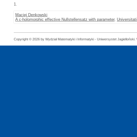
1.
Maciej Denkowski
A c-holomorphic effective Nullstellensatz with parameter
,
Universitat
Copyright © 2026 by Wydział Matematyki i Informatyki - Uniwersystet Jagielloński