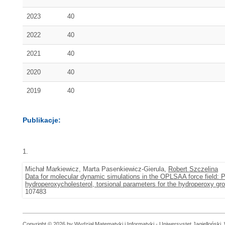
2023
40
2022
40
2021
40
2020
40
2019
40
Publikacje:
1.
Michał Markiewicz, Marta Pasenkiewicz-Gierula,
Robert Szczelina
Data for molecular dynamic simulations in the OPLSAA force field: P
hydroperoxycholesterol, torsional parameters for the hydroperoxy gr
107483
Copyright © 2026 by Wydział Matematyki i Informatyki - Uniwersystet Jagielloński