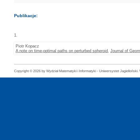
Publikacje:
1.
Piotr Kopacz
A note on time-optimal paths on perturbed spheroid
,
Journal of Geom
Copyright © 2026 by Wydział Matematyki i Informatyki - Uniwersystet Jagielloński