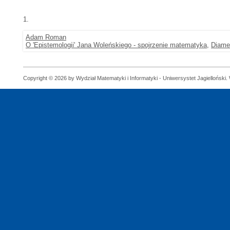
1.
Adam Roman
O 'Epistemologii' Jana Woleńskiego - spojrzenie matematyka
,
Diame
Copyright © 2026 by Wydział Matematyki i Informatyki - Uniwersystet Jagielloński