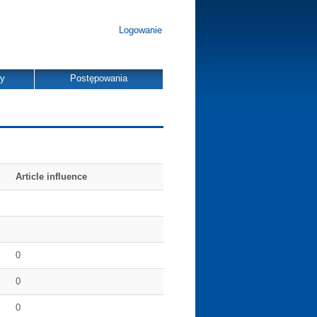
Logowanie
dy
Postępowania
Article influence
0
0
0