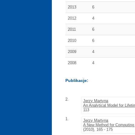
2013
6
2012
4
2011
6
2010
6
2009
4
2008
4
Publikacje:
2.
Jerzy Martyna
An Analytical Model for Life
113
1.
Jerzy Martyna
A New Method for Computing B
(2010), 165 - 175