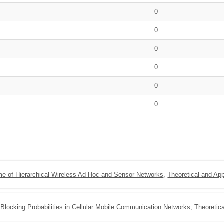
0
0
0
0
0
0
time of Hierarchical Wireless Ad Hoc and Sensor Networks
,
Theoretical and App
locking Probabilities in Cellular Mobile Communication Networks
,
Theoretica