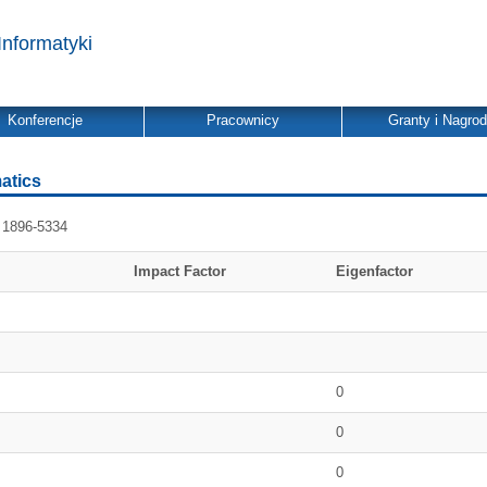
Informatyki
Konferencje
Pracownicy
Granty i Nagro
atics
1896-5334
Impact Factor
Eigenfactor
0
0
0