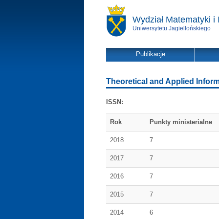
Wydział Matematyki i 
Uniwersytetu Jagiellońskiego
Publikacje
Theoretical and Applied Inform
ISSN:
Rok
Punkty ministerialne
2018
7
2017
7
2016
7
2015
7
2014
6