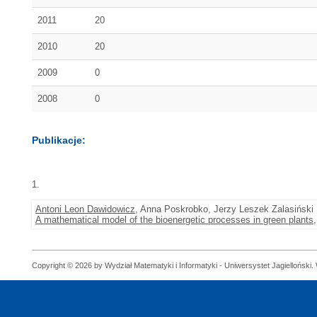
2011
20
2010
20
2009
0
2008
0
Publikacje:
1.
Antoni Leon Dawidowicz
, Anna Poskrobko, Jerzy Leszek Zalasiński
A mathematical model of the bioenergetic processes in green plants
Copyright © 2026 by Wydział Matematyki i Informatyki - Uniwersystet Jagielloński