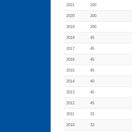
2021
200
2020
200
2019
200
2018
45
2017
45
2016
45
2015
45
2014
40
2013
45
2012
45
2011
32
2010
32