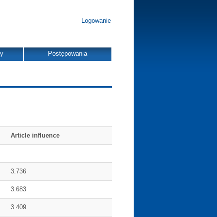
Logowanie
dy
Postępowania
Article influence
3.736
3.683
3.409