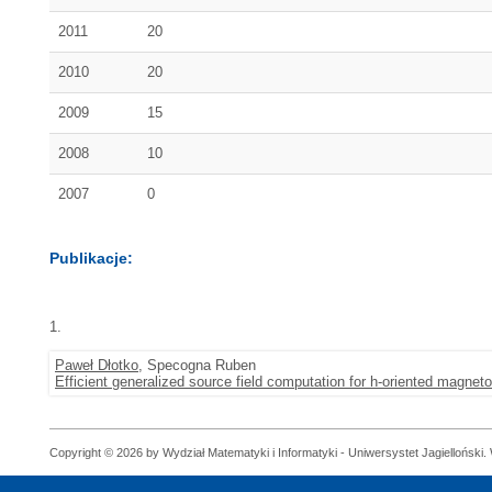
2011
20
2010
20
2009
15
2008
10
2007
0
Publikacje:
1.
Paweł Dłotko
, Specogna Ruben
Efficient generalized source field computation for h-oriented magneto
Copyright © 2026 by Wydział Matematyki i Informatyki - Uniwersystet Jagielloński