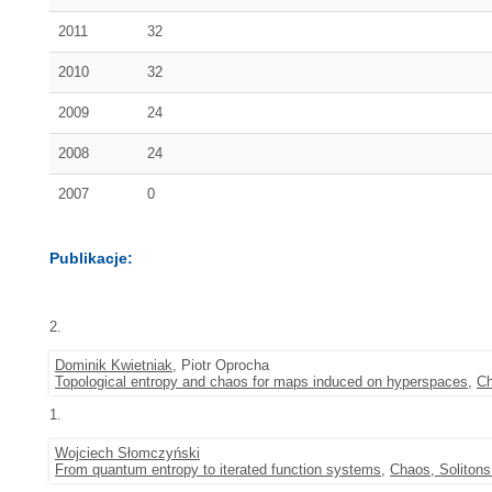
2011
32
2010
32
2009
24
2008
24
2007
0
Publikacje:
2.
Dominik Kwietniak
, Piotr Oprocha
Topological entropy and chaos for maps induced on hyperspaces
,
Ch
1.
Wojciech Słomczyński
From quantum entropy to iterated function systems
,
Chaos, Solitons