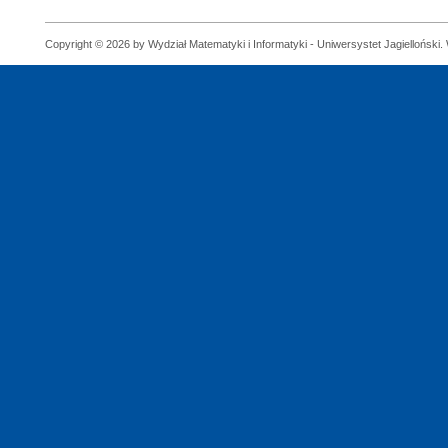
Copyright © 2026 by Wydział Matematyki i Informatyki - Uniwersystet Jagielloński