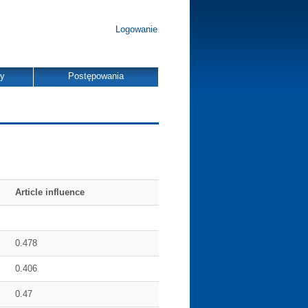
Logowanie
dy
Postępowania
Article influence
0.478
0.406
0.47