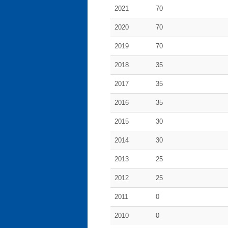
2021
70
2020
70
2019
70
2018
35
2017
35
2016
35
2015
30
2014
30
2013
25
2012
25
2011
0
2010
0