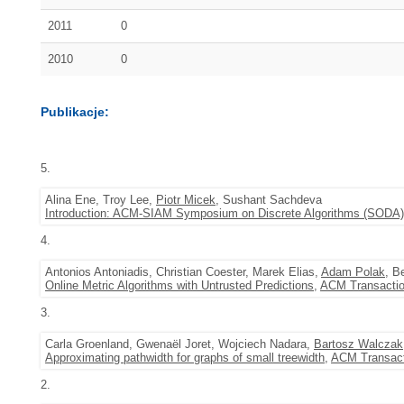
2011
0
2010
0
Publikacje:
5.
Alina Ene, Troy Lee,
Piotr Micek
, Sushant Sachdeva
Introduction: ACM-SIAM Symposium on Discrete Algorithms (SODA)
4.
Antonios Antoniadis, Christian Coester, Marek Elias,
Adam Polak
, B
Online Metric Algorithms with Untrusted Predictions
,
ACM Transactio
3.
Carla Groenland, Gwenaël Joret, Wojciech Nadara,
Bartosz Walczak
Approximating pathwidth for graphs of small treewidth
,
ACM Transact
2.