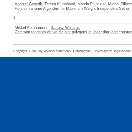
Andrzej Grzesik
, Tereza Klimošová, Marcin Pilipczuk, Michał Pilipc
Polynomial-time Algorithm for Maximum Weight Independent Set on 
1.
Mikkel Abrahamsen,
Bartosz Walczak
Common tangents of two disjoint polygons in linear time and consta
Copyright © 2026 by Wydział Matematyki i Informatyki - Uniwersystet Jagielloński