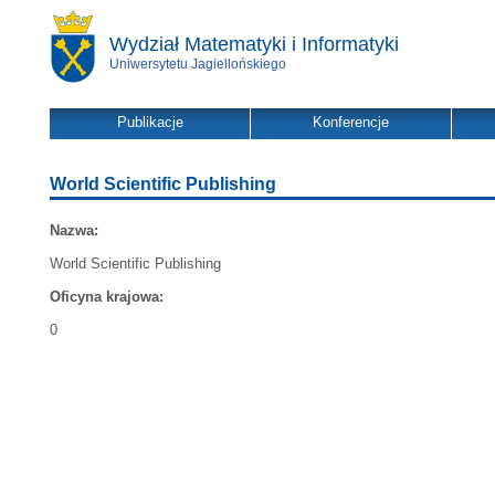
Wydział Matematyki i Informatyki
Uniwersytetu Jagiellońskiego
Publikacje
Konferencje
World Scientific Publishing
Nazwa:
World Scientific Publishing
Oficyna krajowa:
0