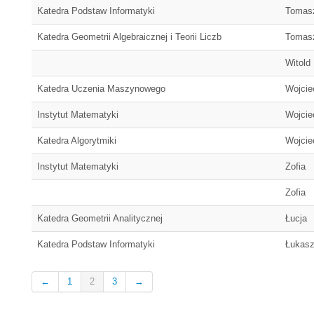
Katedra Podstaw Informatyki
Tomas
Katedra Geometrii Algebraicznej i Teorii Liczb
Tomas
Witold
Katedra Uczenia Maszynowego
Wojcie
Instytut Matematyki
Wojcie
Katedra Algorytmiki
Wojcie
Instytut Matematyki
Zofia
Zofia
Katedra Geometrii Analitycznej
Łucja
Katedra Podstaw Informatyki
Łukas
←
1
2
3
→