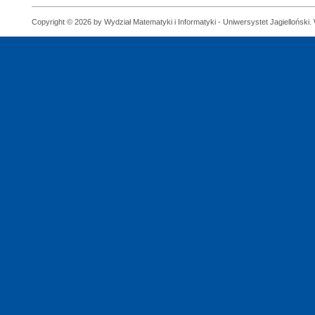
Copyright © 2026 by Wydział Matematyki i Informatyki - Uniwersystet Jagielloński