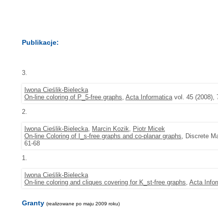
Publikacje:
3.
Iwona Cieślik-Bielecka
On-line coloring of P_5-free graphs
,
Acta Informatica
vol. 45 (2008), 
2.
Iwona Cieślik-Bielecka
,
Marcin Kozik
,
Piotr Micek
On-line Coloring of I_s-free graphs and co-planar graphs
, Discrete M
61-68
1.
Iwona Cieślik-Bielecka
On-line coloring and cliques covering for K_st-free graphs
,
Acta Info
Granty
(realizowane po maju 2009 roku)