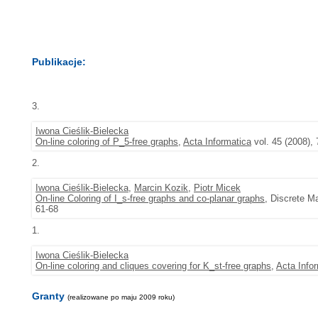
Publikacje:
3.
Iwona Cieślik-Bielecka
On-line coloring of P_5-free graphs
,
Acta Informatica
vol. 45 (2008), 
2.
Iwona Cieślik-Bielecka
,
Marcin Kozik
,
Piotr Micek
On-line Coloring of I_s-free graphs and co-planar graphs
, Discrete M
61-68
1.
Iwona Cieślik-Bielecka
On-line coloring and cliques covering for K_st-free graphs
,
Acta Info
Granty
(realizowane po maju 2009 roku)