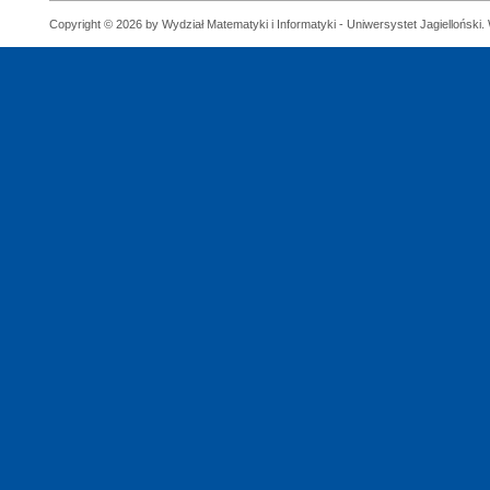
Copyright © 2026 by Wydział Matematyki i Informatyki - Uniwersystet Jagielloński