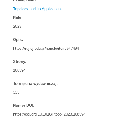
Czasopismo:
Topology and its Applications
Rok:
2023
Opis:
https://ruj.uj.edu.pl/handle/item/547494
Strony:
108594
Tom (seria wydawnicza):
335
Numer DOI:
https://doi.org/10.1016/j.topol.2023.108594