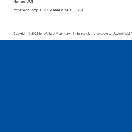
Numer DOI:
https://doi.org/10.1609/aaai.v39i28.35251
Copyright © 2026 by Wydział Matematyki i Informatyki - Uniwersystet Jagielloński