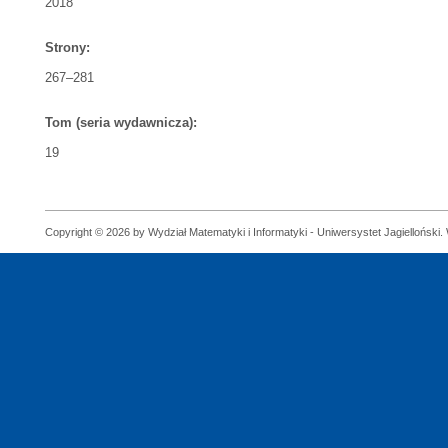
2018
Strony:
267–281
Tom (seria wydawnicza):
19
Copyright © 2026 by Wydział Matematyki i Informatyki - Uniwersystet Jagielloński