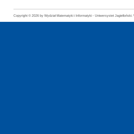
Copyright © 2026 by Wydział Matematyki i Informatyki - Uniwersystet Jagielloński