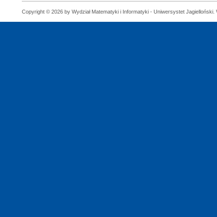
Copyright © 2026 by Wydział Matematyki i Informatyki - Uniwersystet Jagielloński