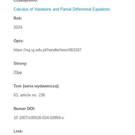
Czasopismo:
Calculus of Variations and Partial Differential Equations
Rok:
2024
Opis:
https://ruj.uj.edu.pl/handle/item/463187
Strony:
20pp
Tom (seria wydawnicza):
63, article no. 236
Numer DOI:
10.1007/s00526-024-02854-x
Link: