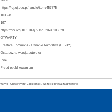
2024
https://ruj.uj.edu.pl/handle/item/457875
103528
197
https://doi.org/10.1016/j.bulsci.2024.103528
OTWARTY
Creative Commons - Uznanie Autorstwa (CC-BY)
Ostateczna wersja autorska
Inne
Przed opublikowaniem
matyki - Uniwersystet Jagielloński. Wszelkie prawa zastrzeżone.