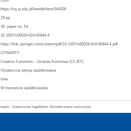
2024
https://ruj.uj.edu.pl/handle/item/344256
29 pp
30, paper no. 54
10.1007/s00029-024-00944-4
https://link.springer.com/content/pdf/10.1007/s00029-024-00944-4.pdf
OTWARTY
Creative Commons - Uznanie Autorstwa (CC-BY)
Ostateczna wersja opublikowana
Inne
W momencie opublikowania
matyki - Uniwersystet Jagielloński. Wszelkie prawa zastrzeżone.