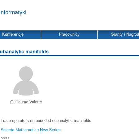
Informatyki
Konferencje
Pracownicy
Granty i Nagro
ubanalytic manifolds
Guillaume Valette
Trace operators on bounded subanalytic manifolds
Selecta Mathematica-New Series