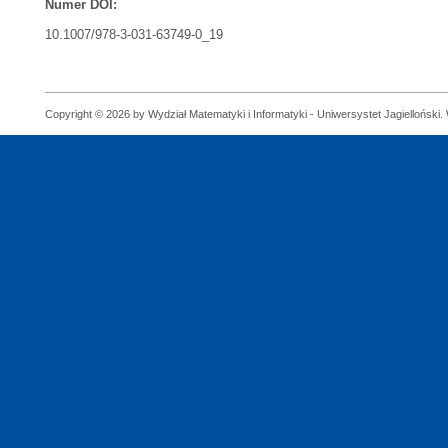
Numer DOI:
10.1007/978-3-031-63749-0_19
Copyright © 2026 by Wydział Matematyki i Informatyki - Uniwersystet Jagielloński