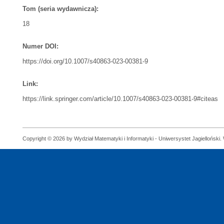
Tom (seria wydawnicza):
18
Numer DOI:
https://doi.org/10.1007/s40863-023-00381-9
Link:
https://link.springer.com/article/10.1007/s40863-023-00381-9#citeas
Copyright © 2026 by Wydział Matematyki i Informatyki - Uniwersystet Jagielloński