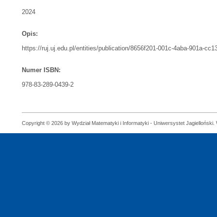
2024
Opis:
https://ruj.uj.edu.pl/entities/publication/8656f201-001c-4aba-901a-cc
Numer ISBN:
978-83-289-0439-2
Copyright © 2026 by Wydział Matematyki i Informatyki - Uniwersystet Jagielloński