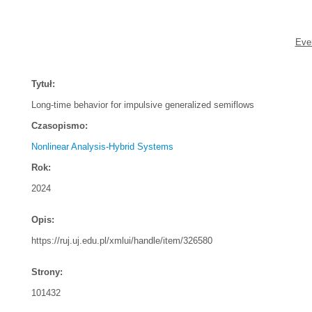
Ever
Tytuł:
Long-time behavior for impulsive generalized semiflows
Czasopismo:
Nonlinear Analysis-Hybrid Systems
Rok:
2024
Opis:
https://ruj.uj.edu.pl/xmlui/handle/item/326580
Strony:
101432