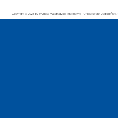
Copyright © 2026 by Wydział Matematyki i Informatyki - Uniwersystet Jagielloński