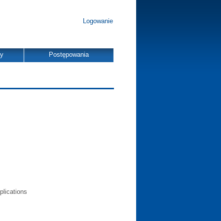
Logowanie
dy
Postępowania
plications