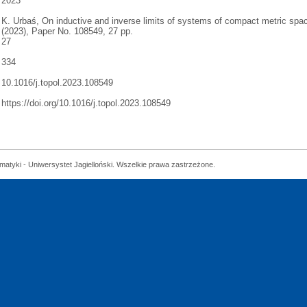
2023
K. Urbaś, On inductive and inverse limits of systems of compact metric spa
(2023), Paper No. 108549, 27 pp.
27
334
10.1016/j.topol.2023.108549
https://doi.org/10.1016/j.topol.2023.108549
matyki - Uniwersystet Jagielloński. Wszelkie prawa zastrzeżone.