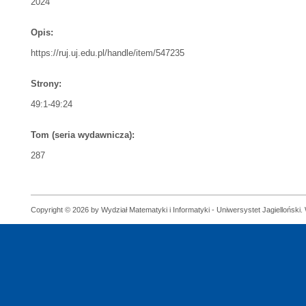
2024
Opis:
https://ruj.uj.edu.pl/handle/item/547235
Strony:
49:1-49:24
Tom (seria wydawnicza):
287
Copyright © 2026 by Wydział Matematyki i Informatyki - Uniwersystet Jagielloński