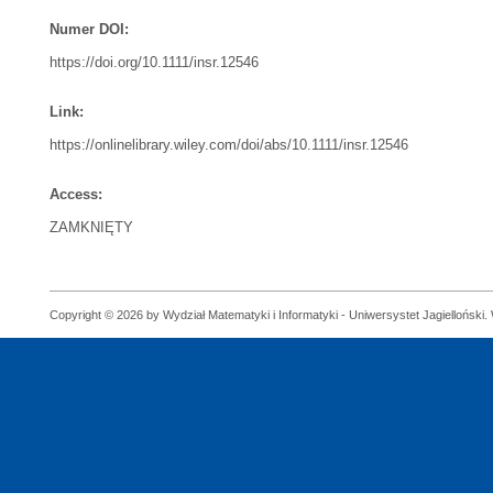
Numer DOI:
https://doi.org/10.1111/insr.12546
Link:
https://onlinelibrary.wiley.com/doi/abs/10.1111/insr.12546
Access:
ZAMKNIĘTY
Copyright © 2026 by Wydział Matematyki i Informatyki - Uniwersystet Jagielloński