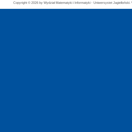
Copyright © 2026 by Wydział Matematyki i Informatyki - Uniwersystet Jagielloński