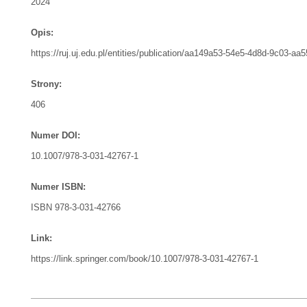
2024
Opis:
https://ruj.uj.edu.pl/entities/publication/aa149a53-54e5-4d8d-9c03-a
Strony:
406
Numer DOI:
10.1007/978-3-031-42767-1
Numer ISBN:
ISBN 978-3-031-42766
Link:
https://link.springer.com/book/10.1007/978-3-031-42767-1