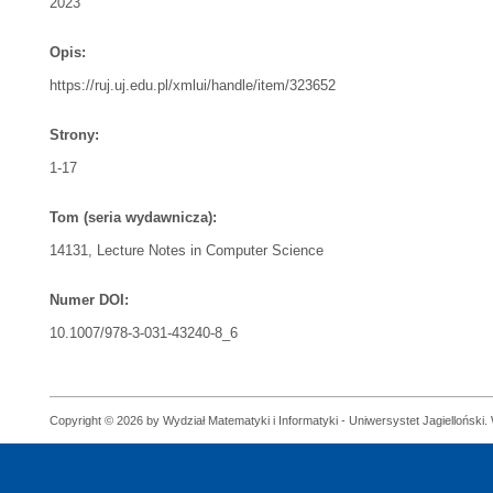
2023
Opis:
https://ruj.uj.edu.pl/xmlui/handle/item/323652
Strony:
1-17
Tom (seria wydawnicza):
14131, Lecture Notes in Computer Science
Numer DOI:
10.1007/978-3-031-43240-8_6
Copyright © 2026 by Wydział Matematyki i Informatyki - Uniwersystet Jagielloński